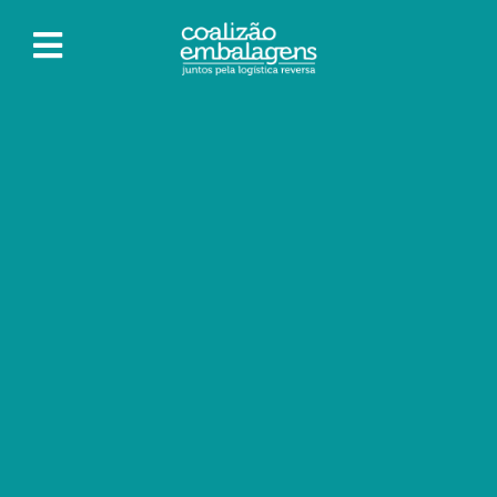
A Coalizão Embalagens une esforços para
promover a conscientização a respeito da
responsabilidade compartilhada
César Faccio, secretário executivo da Coalizão Embalagens
Saiba Mais