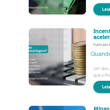
Leia
Incent
aceler
Publicado 
Quando 
Um dos g
que a Pol
Leia
Minas