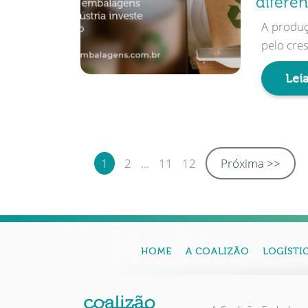
difere
A produç
pelo cres
Leia
1
2
…
11
12
Próxima >>
HOME
A COALIZÃO
LOGÍSTI