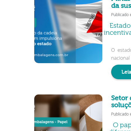
da sus
Publicado 
Estado
incentiv
O estad
nacional 
Leia
Setor 
soluç
Publicado 
O pap