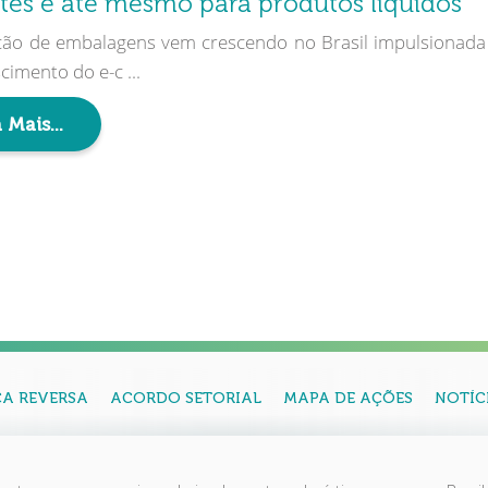
ntes e até mesmo para produtos líquidos
ão de embalagens vem crescendo no Brasil impulsionada
cimento do e-c ...
 Mais...
CA REVERSA
ACORDO SETORIAL
MAPA DE AÇÕES
NOTÍC