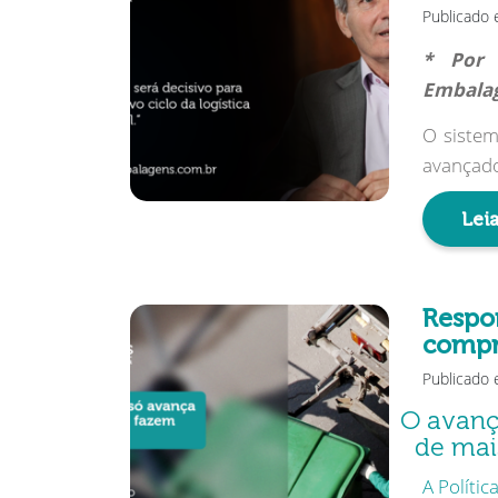
Publicado 
* Por 
Embala
O sistem
avançado
Leia
Respo
compr
Publicado 
O avanç
de mai
A Polític